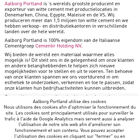
Aalborg Portland
is ’s werelds grootste producent en
exporteur van witte cement met productielocaties in
Denemarken, China, Egypte, Maleisië en de VS. Wij
produceren meer dan 1,5 miljoen ton witte cement en we
hebben verkoop- en distributiekantoren in verschillende
landen over de hele wereld.
Aalborg Portland is 100% eigendom van de Italiaanse
Cementgroep
Cementir Holding NV
.
Wij bieden de wereld een materiaal waarmee alles
mogelijk is! Dit stelt ons in de gelegenheid om onze klanten
en andere belanghebbenden te helpen zich nieuwe
mogelijkheden voor te stellen en uit te voeren. Ten behoeve
van onze klanten spannen we ons voortdurend in om
esthetiek te onderzoeken, verkennen en toe te passen, zodat
onze klanten hun bedrijfsactiviteiten kunnen uitbreiden.
Onze witte cement wordt verkocht onder de merknaam
Aalborg Portland utilise des cookies
AALBORG WHITE
Nous utilisons des cookies afin d'optimiser le fonctionnement du
site. Les cookies sont principalement utilisés pour surveiller le
trafic à l'aide de Google Analytics mais servent aussi à analyser
l'utilisation de notre site web afin d'améliorer son
fonctionnement et son contenu. Vous pouvez accepter
l'utilisation des cookies en cliquant sur "fermer" ou en