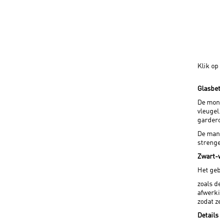
Klik op
Glasbe
De mono
vleugel
gardero
De mani
strenge
Zwart-
Het geb
zoals d
afwerki
zodat z
Details