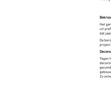
Bekroo
Het ger
uit pre
dat jaa
De bero
projec
Decons
Tegen h
deconst
gecombi
gebouwe
Zo ontw