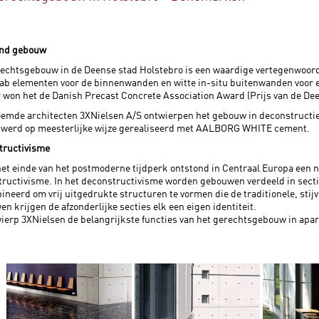
nd gebouw
echtsgebouw in de Deense stad Holstebro is een waardige vertegenwoord
fab elementen voor de binnenwanden en witte in-situ buitenwanden voor 
r won het de Danish Precast Concrete Association Award (Prijs van de De
emde architecten 3XNielsen A/S ontwierpen het gebouw in deconstructieve 
t werd op meesterlijke wijze gerealiseerd met AALBORG WHITE cement.
tructivisme
et einde van het postmoderne tijdperk ontstond in Centraal Europa een ni
ructivisme. In het deconstructivisme worden gebouwen verdeeld in sect
neerd om vrij uitgedrukte structuren te vormen die de traditionele, sti
n krijgen de afzonderlijke secties elk een eigen identiteit.
ierp 3XNielsen de belangrijkste functies van het gerechtsgebouw in apar