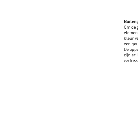
Buiteng
Om de g
element
kleur v
een go
De oppe
zijn er
verfris