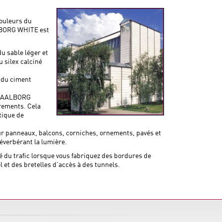
couleurs du
ALBORG WHITE est
 sable léger et
 silex calciné
u du ciment
nt AALBORG
rements. Cela
tique de
r panneaux, balcons, corniches, ornements, pavés et
réverbérant la lumière.
 du trafic lorsque vous fabriquez des bordures de
 et des bretelles d’accès à des tunnels.