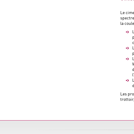
Le cime
spectre
la coul
l
Les pro
trottoi