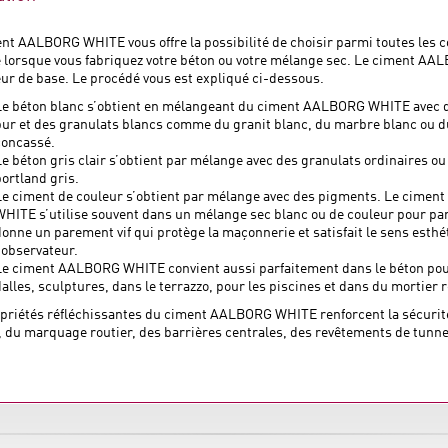
nt AALBORG WHITE vous offre la possibilité de choisir parmi toutes les 
 lorsque vous fabriquez votre béton ou votre mélange sec. Le ciment A
eur de base. Le procédé vous est expliqué ci-dessous.
Le béton blanc s’obtient en mélangeant du ciment AALBORG WHITE avec du
pur et des granulats blancs comme du granit blanc, du marbre blanc ou du
concassé.
Le béton gris clair s’obtient par mélange avec des granulats ordinaires o
portland gris.
Le ciment de couleur s’obtient par mélange avec des pigments. Le cime
WHITE s’utilise souvent dans un mélange sec blanc ou de couleur pour pa
donne un parement vif qui protège la maçonnerie et satisfait le sens esthé
’observateur.
Le ciment AALBORG WHITE convient aussi parfaitement dans le béton pou
dalles, sculptures, dans le terrazzo, pour les piscines et dans du mortier 
priétés réfléchissantes du ciment AALBORG WHITE renforcent la sécurité
r, du marquage routier, des barrières centrales, des revêtements de tunnel