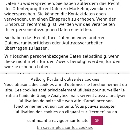
Daten zu widersprechen. Sie haben außerdem das Recht,
der Offenlegung Ihrer Daten zu Marketingzwecken zu
widersprechen. Sie können die Kontaktdaten oben
verwenden, um einen Einspruch zu erheben. Wenn der
Einspruch rechtmäßig ist, werden wir das Verarbeiten
Ihrer personenbezogenen Daten einstellen.
Sie haben das Recht, Ihre Daten an einen anderen
Datenverantwortlichen oder Auftragsverarbeiter
übertragen zu lassen.
Wir löschen personenbezogene Daten selbständig, wenn
diese nicht mehr für den Zweck benötigt werden, für den
wir sie erhoben haben.
Diese Website gehört Aalborg Portland A/S, Rørdalsvej 44,
Aalborg Portland utilise des cookies
P.O. Box 165, 9100 Aalborg.
Nous utilisons des cookies afin d'optimiser le fonctionnement du
site. Les cookies sont principalement utilisés pour surveiller le
trafic à l'aide de Google Analytics mais servent aussi à analyser
l'utilisation de notre site web afin d'améliorer son
fonctionnement et son contenu. Vous pouvez accepter
l'utilisation des cookies en cliquant sur "fermer" ou en
Aalborg Portland Belgium NV
:: Noorderlaan 147 B 9 :: B-
continuant à naviguer sur le site.
OK
2030 Antwerp :: T: +32 472864729 ::
En savoir plus sur les cookies
sales@aalborgportland.com