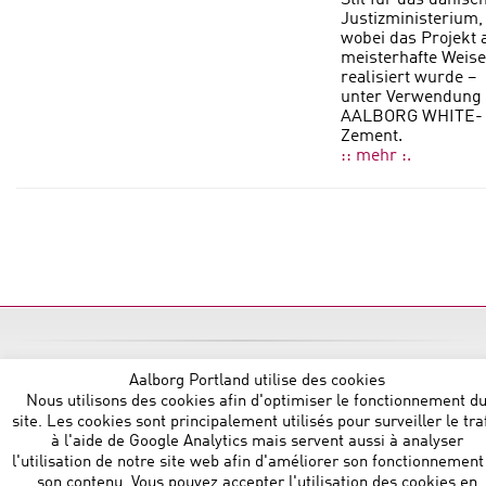
Stil für das dänisc
Justizministerium,
wobei das Projekt 
meisterhafte Weise
realisiert wurde –
unter Verwendung
AALBORG WHITE
-
Zement.
:: mehr :.
Aalborg Portland Belgium NV
:: Noorderlaan 147 B 9 :: B-
Aalborg Portland utilise des cookies
2030 Antwerp :: T: +32 472864729 ::
Nous utilisons des cookies afin d'optimiser le fonctionnement d
sales@aalborgportland.com
site. Les cookies sont principalement utilisés pour surveiller le tra
à l'aide de Google Analytics mais servent aussi à analyser
l'utilisation de notre site web afin d'améliorer son fonctionnement
son contenu. Vous pouvez accepter l'utilisation des cookies en