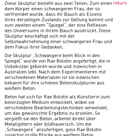
return
Diese Skulptur besteht aus zwei Teilen: Zum einen
dem Körper einen schwangeren Frau, der so
verfremdet wurde, dass ihr Bauch als Essenz
ihres derzeitigen Zustands zur Geltung kommt und
zum zweiten einem “Spiegel”, der eine Reflexion
des Universums in ihrem Bauch ausdrückt. Diese
Skulptur beschäftigt sich mit der
Selbstwahrnehmung einer schwangeren Frau und
dem Fokus ihrer Gedanken.
Die Skulptur „Schwangere beim Blick in den
Spiegel“ wurde von Rae Bolotin angefertigt, die in
Usbekistan geboren wurde und inzwischen in
Australien lebt. Nach dem Experimentieren mit
verschiedenen Materialien ist sie inzwischen
bekannt für ihre schönen Betonskulpturen aus
weißem Beton.
Beton hat sich für Rae Bolotin als Künstlerin zum
bevorzugten Medium entwickelt, wobei sie
verschiedene Bearbeitungstechniken verwendet,
um das gewünschte Ergebnis zu erzielen. So
vergießt sie den Beton, arbeitet direkt über
Metallgittern oder bildhauerisch. Um die
„Schwangere“ anzufertigen, goss Rae Bolotin
zunächst große Blöcke aus weißem Beton