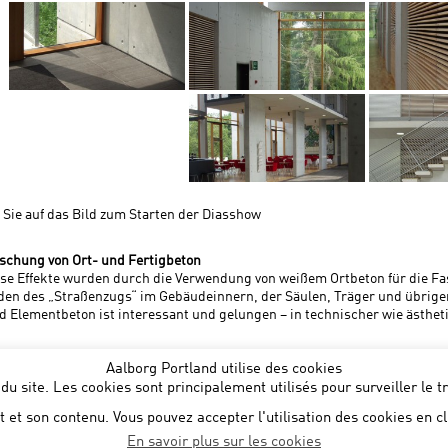
 Sie auf das Bild zum Starten der Diasshow
schung von Ort- und Fertigbeton
ese Effekte wurden durch die Verwendung von weißem Ortbeton für die 
den des „Straßenzugs“ im Gebäudeinnern, der Säulen, Träger und übrig
d Elementbeton ist interessant und gelungen – in technischer wie ästhet
Aalborg Portland utilise des cookies
u site. Les cookies sont principalement utilisés pour surveiller le t
t et son contenu. Vous pouvez accepter l'utilisation des cookies en cl
En savoir plus sur les cookies
ium NV
:: Noorderlaan 147 B 9 :: B-2030 Antwerp :: T: +32 472864729 ::
sale