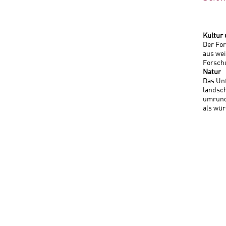
Kultur 
Der For
aus we
Forschu
Natur
Das Unt
landsc
umrunde
als wür